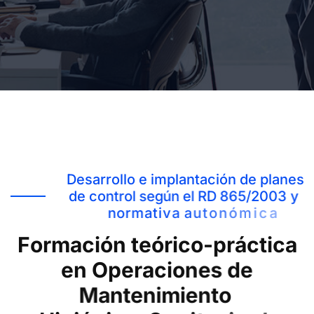
D
e
s
a
r
r
o
l
l
o
e
i
m
p
l
a
n
t
a
c
i
ó
n
d
e
p
l
a
n
e
s
d
e
c
o
n
t
r
o
l
s
e
g
ú
n
e
l
R
D
8
6
5
/
2
0
0
3
y
n
o
r
m
a
t
i
v
a
a
u
t
o
n
ó
m
i
c
a
F
o
r
m
a
c
i
ó
n
t
e
ó
r
i
c
o
-
p
r
á
c
t
i
c
a
e
n
O
p
e
r
a
c
i
o
n
e
s
d
e
M
a
n
t
e
n
i
m
i
e
n
t
o