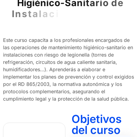
H
i
g
i
é
n
i
c
o
-
S
a
n
i
t
a
r
i
o
d
e
I
n
s
t
a
l
a
c
i
o
n
e
s
c
o
n
R
i
e
s
g
o
L
Este curso capacita a los profesionales encargados de
las operaciones de mantenimiento higiénico-sanitario en
instalaciones con riesgo de legionella (torres de
refrigeración, circuitos de agua caliente sanitaria,
humidificadores…). Aprenderás a elaborar e
implementar los planes de prevención y control exigidos
por el RD 865/2003, la normativa autonómica y los
protocolos complementarios, asegurando el
cumplimiento legal y la protección de la salud pública.
Objetivos
del curso