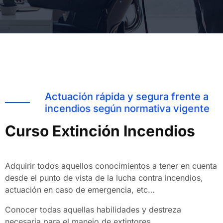
A
c
t
u
a
c
i
ó
n
r
á
p
i
d
a
y
s
e
g
u
r
a
f
r
e
n
t
e
a
i
n
c
e
n
d
i
o
s
s
e
g
ú
n
n
o
r
m
a
t
i
v
a
v
i
g
e
n
t
e
C
u
r
s
o
E
x
t
i
n
c
i
ó
n
I
n
c
e
n
d
i
o
s
Adquirir todos aquellos conocimientos a tener en cuenta
desde el punto de vista de la lucha contra incendios,
actuación en caso de emergencia, etc…
Conocer todas aquellas habilidades y destreza
necesaria para el manejo de extintores.